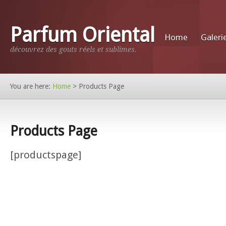
Parfum Oriental
Home
Galeri
découvrez des gouts réels et sublimes.
You are here:
Home
>
Products Page
Products Page
[productspage]