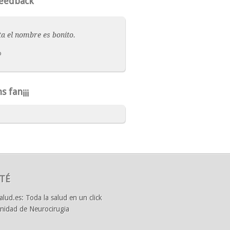
eedback
a el nombre es bonito.
o
s fan¡¡¡
TÉ
alud.es: Toda la salud en un click
nidad de Neurocirugia