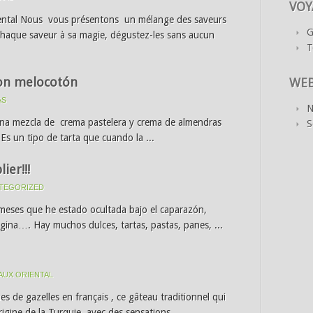
VOY
ental Nous vous présentons un mélange des saveurs
G
chaque saveur à sa magie, dégustez-les sans aucun
T
con melocotón
WE
AS
N
una mezcla de crema pastelera y crema de almendras
S
s un tipo de tarta que cuando la ...
ier!!!
TEGORIZED
meses que he estado ocultada bajo el caparazón,
ágina…. Hay muchos dulces, tartas, pastas, panes, ...
AUX ORIENTAL
 de gazelles en français , ce gâteau traditionnel qui
origine de la Turquie, avec des sensations ...