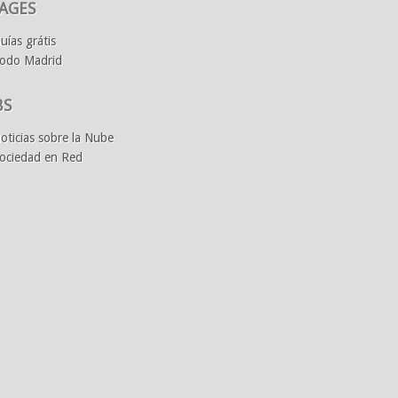
AGES
uías grátis
odo Madrid
BS
oticias sobre la Nube
ociedad en Red