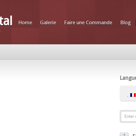
tal
Home
Galerie
Faire une Commande
Blog
.
Langu