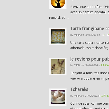
Bienvenue au Parfum Ori
avec un parfum oriental, 
remord, et ...
Tarta frangipane 
by
MINA
on
20/06/2014
in
TART
Una tarta super rica con 
adornada con melocotón; E
Je reviens pour publ
by
MINA
on
06/02/2014
in
UNCA
Bonjour a tous tras unos 
vuelvo a publicar en mi p
Tchareks
by
MINA
on
07/09/2011
in
GÂTE
Connue aussi comme cornes
vient d’ Algérie tient ces 