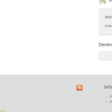
F
Hast
Chel
Devien
SAN
S
U
IAS