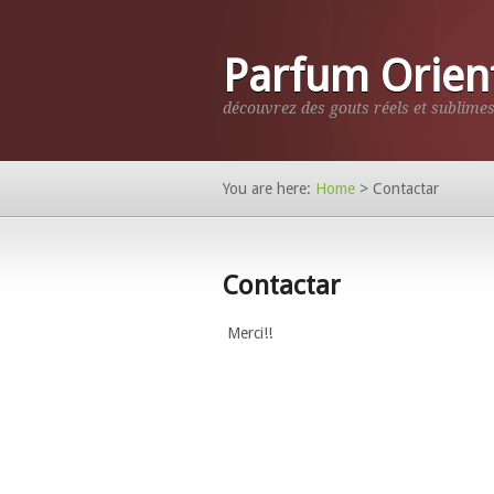
Parfum Orien
découvrez des gouts réels et sublimes
You are here:
Home
>
Contactar
Contactar
Merci!!