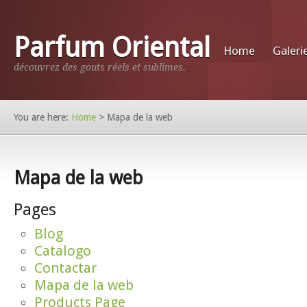
Parfum Oriental
Home
Galeri
découvrez des gouts réels et sublimes.
You are here:
Home
>
Mapa de la web
Mapa de la web
Pages
Blog
Catalogo
Contactar
Mapa de la web
Products Page