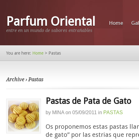
Parfum Oriental
Home
Gal
entre en un mundo de sabores entrañables
You are here:
Home
>
Pastas
Archive › Pastas
Pastas de Pata de Gato
by
MINA
on
05/09/2011
in
PASTAS
Os proponemos estas pastas lla
de gato” por las estrias que rep