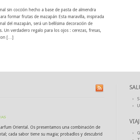
onal sin cocción hecho a base de pasta de almendra
ra formar frutas de mazapán Esta maravilla, inspirada
ional del mazapán, será un bellísima decoración de
s. Un verdadero regalo para los ojos : cerezas, fresas,
con […]
SAL
S
U
IAS
VIAJ
Parfum Oriental. Os presentamos una combinación de
G
tal; cada sabor tiene su magia; probadlos y descubrid
T