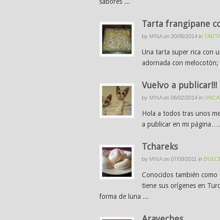
sabores ...
Tarta frangipane 
by
MINA
on
20/06/2014
in
TART
Una tarta super rica con 
adornada con melocotón; E
Vuelvo a publicar!!!
by
MINA
on
06/02/2014
in
UNCA
Hola a todos tras unos me
a publicar en mi página…. 
Tchareks
by
MINA
on
07/09/2011
in
DULC
Conocidos también como Cu
tiene sus orígenes en Turqu
forma de luna ...
Arayeches