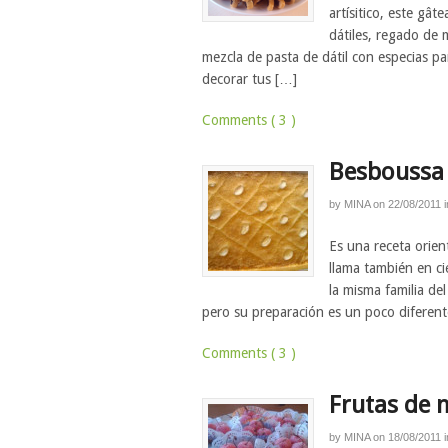
artísitico, este gâ
dátiles, regado de 
mezcla de pasta de dátil con especias p
decorar tus […]
Comments ( 3 )
Besboussa
by
MINA
on
22/08/2011
i
Es una receta orien
llama también en ci
la misma familia del
pero su preparación es un poco diferen
Comments ( 3 )
Frutas de
by
MINA
on
18/08/2011
i