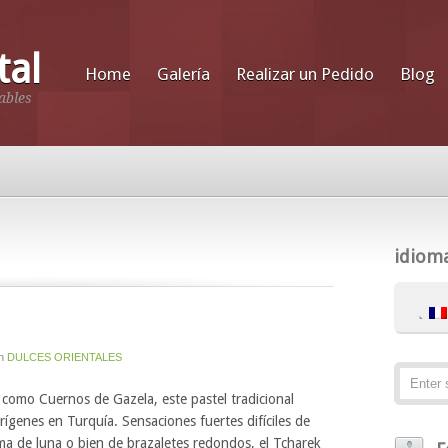
tal
Home
Galería
Realizar un Pedido
Blog
ables
idiom
n
DULCES ORIENTALES
como Cuernos de Gazela, este pastel tradicional
orígenes en Turquía. Sensaciones fuertes difíciles de
orma de luna o bien de brazaletes redondos, el Tcharek