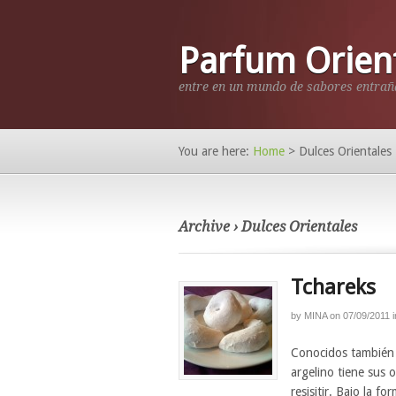
Parfum Orien
entre en un mundo de sabores entrañ
You are here:
Home
>
Dulces Orientales
Archive › Dulces Orientales
Tchareks
by
MINA
on
07/09/2011
i
Conocidos también 
argelino tiene sus 
resisitir. Bajo la f