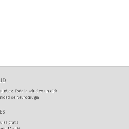
UD
alud.es: Toda la salud en un click
nidad de Neurocirugia
ES
uías grátis
odo Madrid