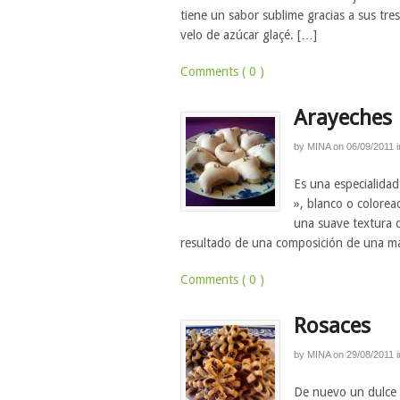
tiene un sabor sublime gracias a sus tres
velo de azúcar glaçé. […]
Comments ( 0 )
Arayeches
by
MINA
on
06/09/2011
i
Es una especialidad
», blanco o colorea
una suave textura q
resultado de una composición de una ma
Comments ( 0 )
Rosaces
by
MINA
on
29/08/2011
i
De nuevo un dulce q