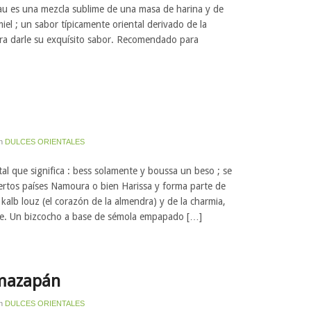
teau es una mezcla sublime de una masa de harina y de
miel ; un sabor típicamente oriental derivado de la
ara darle su exquísito sabor. Recomendado para
n
DULCES ORIENTALES
tal que significa : bess solamente y boussa un beso ; se
ertos países Namoura o bien Harissa y forma parte de
 kalb louz (el corazón de la almendra) y de la charmia,
te. Un bizcocho a base de sémola empapado […]
 mazapán
n
DULCES ORIENTALES