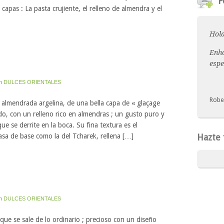
F
 capas : La pasta crujiente, el relleno de almendra y el
Hola
Enho
espe
n
DULCES ORIENTALES
Robe
 almendrada argelina, de una bella capa de « glaçage
do, con un relleno rico en almendras ; un gusto puro y
ue se derrite en la boca. Su fina textura es el
sa de base como la del Tcharek, rellena […]
Hazte f
n
DULCES ORIENTALES
ue se sale de lo ordinario ; precioso con un diseño