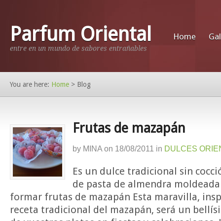
Parfum Oriental
Home
Gal
entre en un mundo de sabores entrañables
You are here:
Home
>
Blog
Frutas de mazapán
by
MINA
on
18/08/2011
in
DULCES ORIE
Es un dulce tradicional sin cocc
de pasta de almendra moldeada
formar frutas de mazapán Esta maravilla, insp
receta tradicional del mazapán, será un bellí