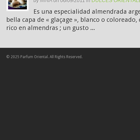
by
MINA
on
06/09/2011
in
DULCES ORIENTAL
Es una especialidad almendrada arge
bella capa de « glaçage », blanco o coloreado,
rico en almendras ; un gusto ...
© 2025 Parfum Oriental. All Rights Reserved.